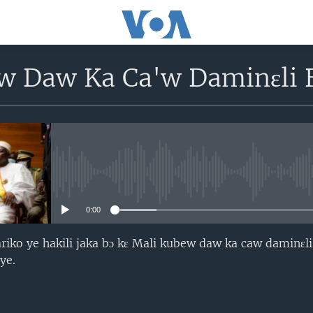
w Daw Ka Ca'w Daminɛli 
No media source currently avail
0:00
iko ye hakili jaka bɔ kɛ Mali kubew daw ka caw daminɛli 
ye.