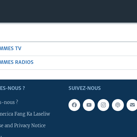
AMMES TV
AMMES RADIOS
ES-NOUS ?
SUIVEZ-NOUS
s-nous ?
merica Fang Ka Laseliw
e and Privacy Notice