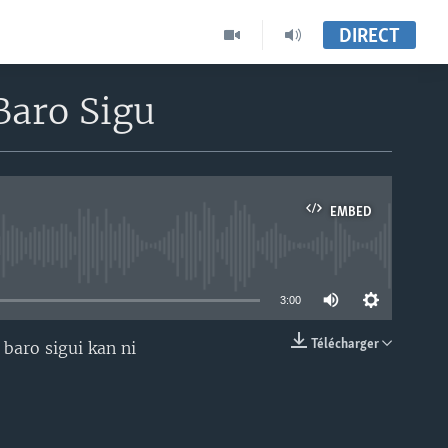
DIRECT
Baro Sigu
EMBED
able
3:00
Télécharger
baro sigui kan ni
EMBED