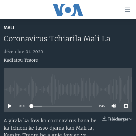
Liens
d'accessibilité
Menu
MALI
principal
TV
Coronavirus Tchiarila Mali La
Retour
RADIO
MALI KURA
à
la
décembre 01, 2020
MALI
MALI KURA
navigation
Kadiatou Traore
ÉTATS-UNIS
TABALE
principale
Retour
AN BA FO!
à
Learning English
FARAFINA FOLI
la
No media source currently available
recherche
SUIVEZ-NOUS
0:00
1:45
Télécharger
A yirala ka fow ko coronavirus bana be
Langues
ka tchieni ke fasso djama kan Mali la,
Kassim Traore be a gnie fow an ye.