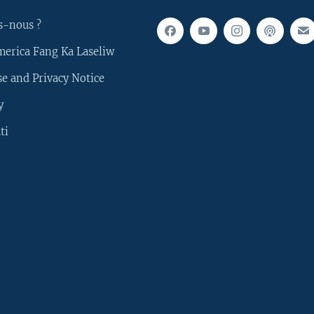
s-nous ?
merica Fang Ka Laseliw
e and Privacy Notice
y
ti