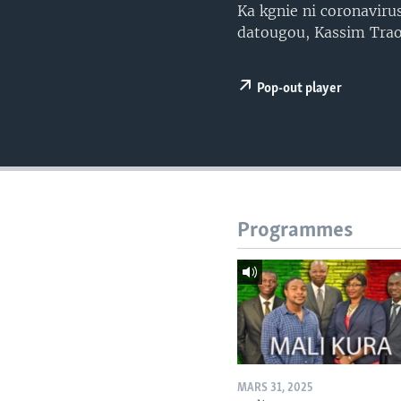
Ka kgnie ni coronaviru
datougou, Kassim Trao
Pop-out player
Programmes
MARS 31, 2025