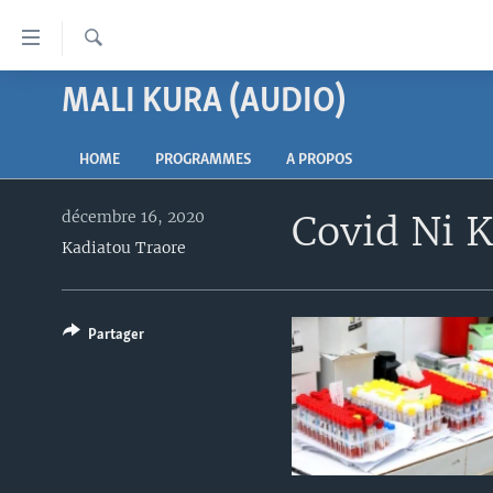
Liens
d'accessibilité
Recherche
Menu
MALI KURA (AUDIO)
TV
principal
Retour
RADIO
MALI KURA
à
HOME
PROGRAMMES
A PROPOS
MALI
MALI KURA
la
navigation
décembre 16, 2020
Covid Ni 
ÉTATS-UNIS
TABALE
principale
Kadiatou Traore
AN BA FO!
Retour
à
FARAFINA FOLI
la
Partager
recherche