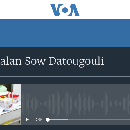
SUBSCRIBE
Kalan Sow Datougouli
S'abonner
No media source currently avail
0:00