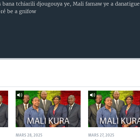
s bana tchiarili djougouya ye, Mali famaw ye a danatigue
ré be a gnifow
MARS 28, 2025
MARS 27, 2025