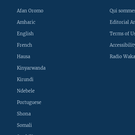
Afan Oromo
Qui somme
Amharic
Editorial A
English
Terms of Us
French
Accessibilit
Hausa
Radio Waka
Kinyarwanda
Kirundi
Ndebele
Portuguese
Shona
Learning English
Somali
SUIVEZ-NOUS