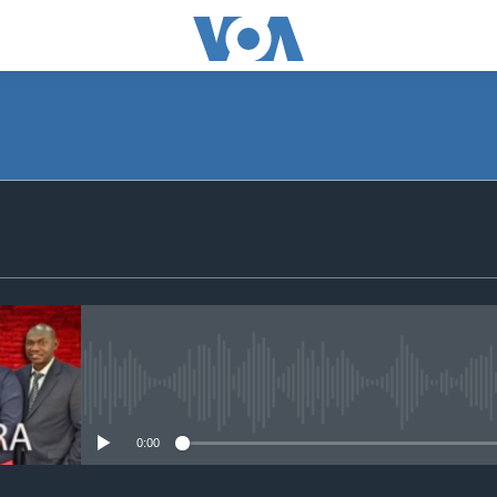
SUBSCRIBE
S'abonner
No media source currently avail
0:00