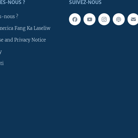
ES-NOUS ?
SUIVEZ-NOUS
s-nous ?
merica Fang Ka Laseliw
e and Privacy Notice
y
ti