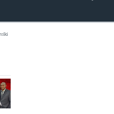
EMBED
riki