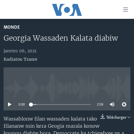
Liens
d'accessibilité
Menu
MONDE
principal
TV
Georgia Wassaden Kalata diabiw
Retour
RADIO
MALI KURA
à
la
janvier 06, 2021
MALI
MALI KURA
navigation
Kadiatou Traore
ÉTATS-UNIS
TABALE
principale
Retour
AN BA FO!
à
Learning English
FARAFINA FOLI
la
No media source currently available
recherche
SUIVEZ-NOUS
0:00
2:59
Télécharger
Wassablonw filan wassaden kalata tako
Langues
filananw min kera Geogia marala konow
kounou diabiw bora. Democrate ka tchiewbow ye a