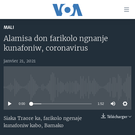
Liens
d'accessibilité
Menu
MALI
principal
TV
Alamisa don farikolo ngnanje
Retour
RADIO
MALI KURA
à
kunafoniw, coronavirus
la
MALI
MALI KURA
navigation
janvier 21, 2021
ÉTATS-UNIS
TABALE
principale
Retour
AN BA FO!
à
Learning English
FARAFINA FOLI
la
No media source currently available
recherche
SUIVEZ-NOUS
0:00
1:52
Télécharger
Siaka Traore ka, farikolo ngenaje
kunafoniw kabo, Bamako
Langues