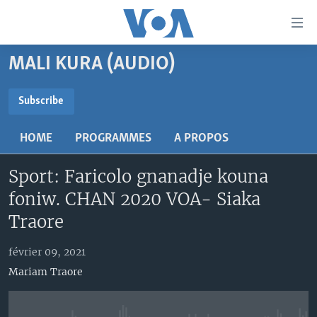
Liens
d'accessibilité
Menu
MALI KURA (AUDIO)
principal
TV
Retour
RADIO
MALI KURA
Subscribe
à
la
SUBSCRIBE
MALI
MALI KURA
navigation
HOME
PROGRAMMES
A PROPOS
ÉTATS-UNIS
TABALE
principale
S'abonner
Retour
Sport: Faricolo gnanadje kouna
AN BA FO!
à
Learning English
foniw. CHAN 2020 VOA- Siaka
FARAFINA FOLI
la
Traore
recherche
SUIVEZ-NOUS
février 09, 2021
Mariam Traore
Langues