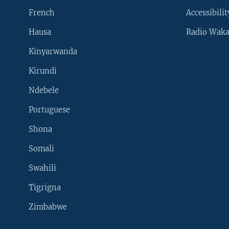
French
Accessibilit
Hausa
Radio Waka
Kinyarwanda
Kirundi
Ndebele
Portuguese
Shona
Learning English
Somali
SUIVEZ-NOUS
Swahili
Tigrigna
Zimbabwe
Langues