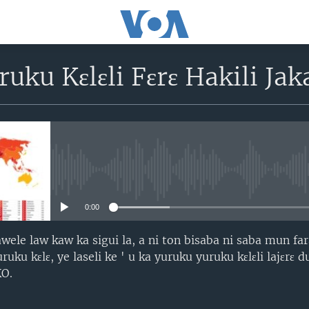
uku Kɛlɛli Fɛrɛ Hakili Jak
No media source currently avail
0:00
awele law kaw ka sigui la, a ni ton bisaba ni saba mun fa
ruku kɛlɛ, ye laseli ke ' u ka yuruku yuruku kɛlɛli lajɛrɛ
KO.