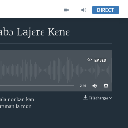
DIRECT
abɔ Lajɛrɛ Kɛnɛ
EMBED
able
2:46
Télécharger
rala ŋonkan kan
EMBED
 durunan la mun