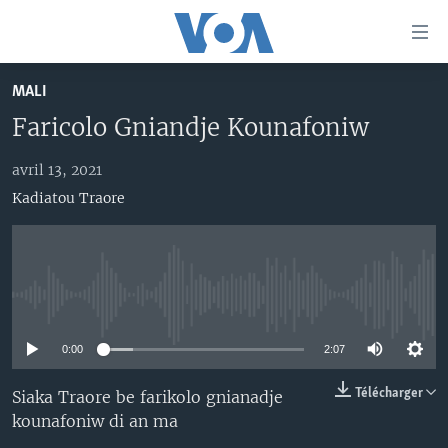
Liens
d'accessibilité
Menu
MALI
principal
TV
Faricolo Gniandje Kounafoniw
Retour
RADIO
MALI KURA
à
la
avril 13, 2021
MALI
MALI KURA
navigation
Kadiatou Traore
ÉTATS-UNIS
TABALE
principale
Retour
AN BA FO!
à
Learning English
FARAFINA FOLI
la
No media source currently available
recherche
SUIVEZ-NOUS
0:00
2:07
Télécharger
Siaka Traore be farikolo gnianadje
Langues
kounafoniw di an ma