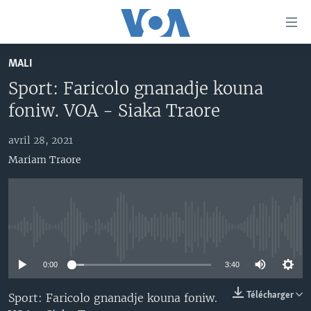
Liens
d'accessibilité
Menu
MALI
principal
TV
Sport: Faricolo gnanadje kouna
Retour
RADIO
MALI KURA
à
foniw. VOA - Siaka Traore
la
MALI
MALI KURA
navigation
avril 28, 2021
ÉTATS-UNIS
TABALE
principale
Mariam Traore
Retour
AN BA FO!
à
Learning English
FARAFINA FOLI
la
recherche
SUIVEZ-NOUS
No media source currently available
0:00
3:40
Langues
Télécharger
Sport: Faricolo gnanadje kouna foniw.