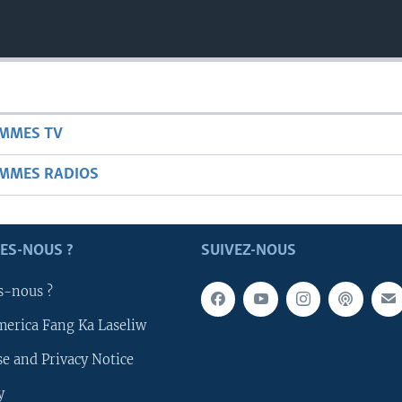
AMMES TV
AMMES RADIOS
ES-NOUS ?
SUIVEZ-NOUS
s-nous ?
merica Fang Ka Laseliw
e and Privacy Notice
y