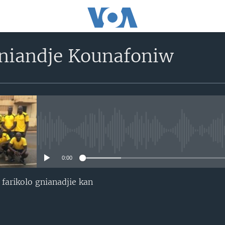
Gniandje Kounafoniw
No media source currently avail
0:00
farikolo gnianadjie kan