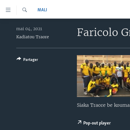
Liens
MALI
d'accessibilité
Recherche
Menu
TV
principal
Faricolo 
mai 04, 2021
Retour
Kadiatou Traore
RADIO
MALI KURA
à
MALI
MALI KURA
la
navigation
ÉTATS-UNIS
TABALE
Partager
principale
AN BA FO!
Retour
à
FARAFINA FOLI
la
recherche
Siaka Traore be kouma 
Pop-out player