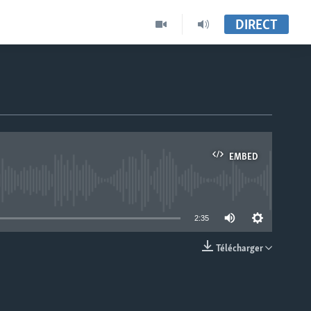
DIRECT
EMBED
able
2:35
Télécharger
EMBED