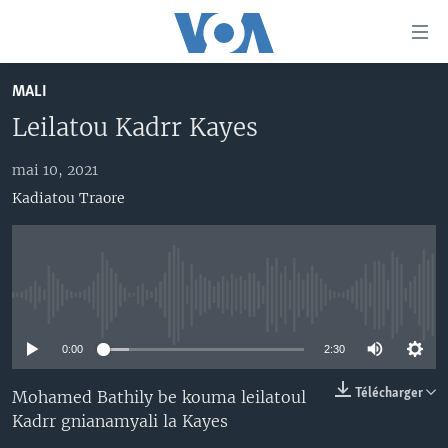
Liens
d'accessibilité
Menu
MALI
principal
TV
Leilatou Kadrr Kayes
Retour
RADIO
MALI KURA
à
la
mai 10, 2021
MALI
MALI KURA
navigation
Kadiatou Traore
ÉTATS-UNIS
TABALE
principale
Retour
AN BA FO!
à
Learning English
FARAFINA FOLI
la
No media source currently available
recherche
SUIVEZ-NOUS
0:00
2:30
Télécharger
Mohamed Bathily be kouma leilatoul
Langues
Kadrr gnianamyali la Kayes