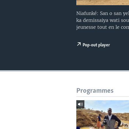
Niafunké: San o san y
ka demissaiya wati sou
jeunesse tout en le c
Pop-out player
Programmes