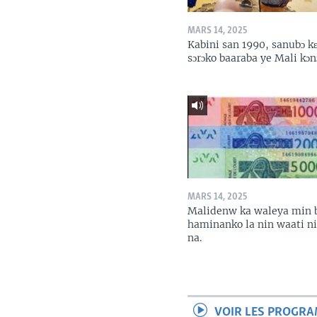
MARS 14, 2025
Kabini san 1990, sanubɔ k
sɔrɔko baaraba ye Mali kɔn
MARS 14, 2025
Malidenw ka waleya min 
haminanko la nin waati n
na.
VOIR LES PROGR