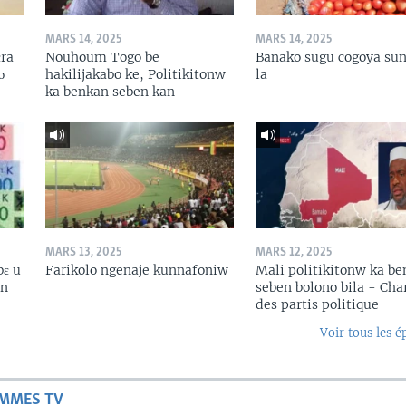
MARS 14, 2025
MARS 14, 2025
ɛra
Nouhoum Togo be
Banako sugu cogoya sun
ɔ
hakilijakabo ke, Politikitonw
la
ka benkan seben kan
MARS 13, 2025
MARS 12, 2025
bɛ u
Farikolo ngenaje kunnafoniw
Mali politikitonw ka b
in
seben bolono bila - Cha
des partis politique
Voir tous les é
AMMES TV