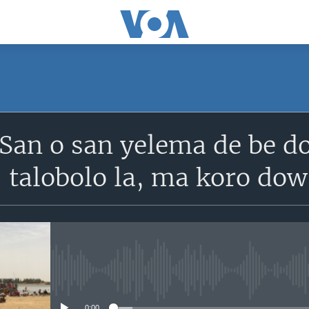
SUBSCRIBE
San o san yelema de be do
S'abonner
talobolo la, ma koro dow
No media source currently avail
0:00