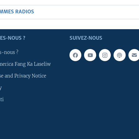
AMMES RADIOS
ES-NOUS ?
SUIVEZ-NOUS
s-nous ?
merica Fang Ka Laseliw
e and Privacy Notice
y
ti