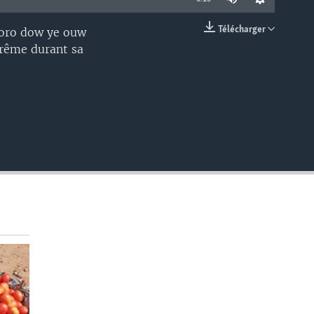
Télécharger
koro dow ye ouw
EMBED
arême durant sa