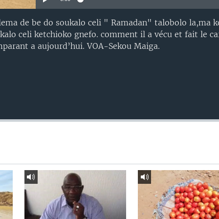
elema de be do soukalo celi " Ramadan" talobolo la,ma 
kalo celi ketchioko gnefo. comment il a vécu et fait le c
omparant a aujourd’hui. VOA-Sekou Maiga.