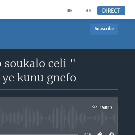
DIRECT
Subscribe
 soukalo celi "
 ye kunu gnefo
EMBED
able
6:19