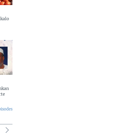
kalo
enkan
rte
pisodes