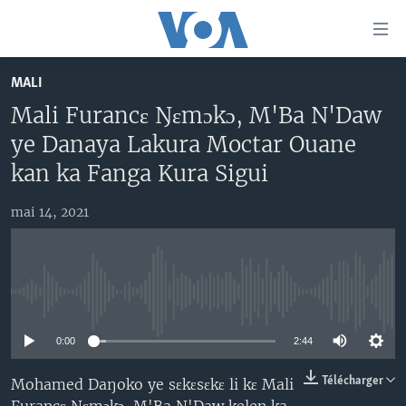
Liens
d'accessibilité
Menu
MALI
principal
TV
Mali Furancɛ Ŋɛmɔkɔ, M'Ba N'Daw
Retour
RADIO
MALI KURA
à
ye Danaya Lakura Moctar Ouane
la
MALI
MALI KURA
kan ka Fanga Kura Sigui
navigation
ÉTATS-UNIS
TABALE
principale
mai 14, 2021
Retour
AN BA FO!
à
Learning English
FARAFINA FOLI
la
recherche
SUIVEZ-NOUS
No media source currently available
0:00
2:44
Langues
Télécharger
Mohamed Daŋoko ye sɛkɛsɛkɛ li kɛ Mali