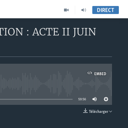
DIRECT
ON : ACTE II JUIN
EMBED
able
59:56
Télécharger
EMBED