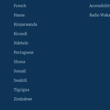
French
Accessibilit
Hausa
Radio Waka
Kinyarwanda
Kirundi
Ndebele
Portuguese
Shona
Learning English
Somali
SUIVEZ-NOUS
Swahili
Tigrigna
Zimbabwe
Langues