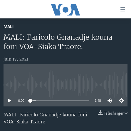
Liens
d'accessibilité
Menu
MALI
principal
TV
MALI: Faricolo Gnanadje kouna
Retour
RADIO
MALI KURA
à
foni VOA-Siaka Traore.
la
MALI
MALI KURA
navigation
juin 17, 2021
ÉTATS-UNIS
TABALE
principale
Retour
AN BA FO!
à
Learning English
FARAFINA FOLI
la
No media source currently available
recherche
SUIVEZ-NOUS
0:00
1:48
Télécharger
MALI: Faricolo Gnanadje kouna foni
VOA-Siaka Traore.
Langues