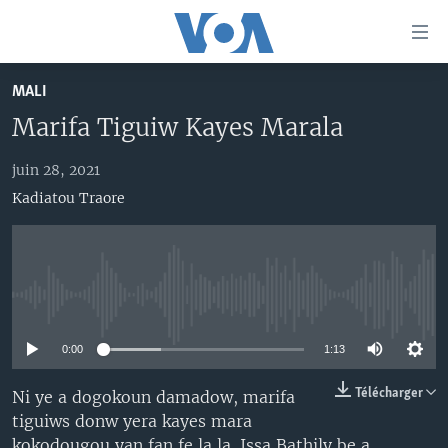
Liens
d'accessibilité
Menu
MALI
principal
TV
Marifa Tiguiw Kayes Marala
Retour
RADIO
MALI KURA
à
la
juin 28, 2021
MALI
MALI KURA
navigation
Kadiatou Traore
ÉTATS-UNIS
TABALE
principale
Retour
AN BA FO!
à
Learning English
FARAFINA FOLI
la
No media source currently available
recherche
SUIVEZ-NOUS
0:00
1:13
Télécharger
Ni ye a dogokoun damadow, marifa
Langues
tiguiws donw yera kayes mara
kokodougou yan fan fe la la. Issa Bathily be a