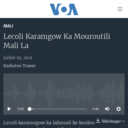
Liens
d'accessibilité
Menu
MALI
principal
TV
Lecoli Karamgow Ka Mouroutili
Retour
RADIO
MALI KURA
à
Mali La
la
MALI
MALI KURA
navigation
juillet 19, 2021
ÉTATS-UNIS
TABALE
principale
Kadiatou Traore
Retour
AN BA FO!
à
Learning English
FARAFINA FOLI
la
recherche
SUIVEZ-NOUS
No media source currently available
0:00
4:40
Langues
Télécharger
Lecoli karamogow ka lafassali ke koulou