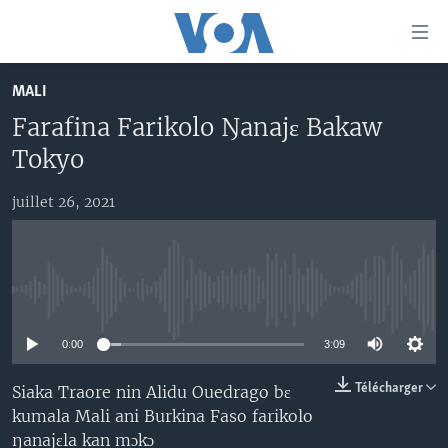
Liens
d'accessibilité
Menu
MALI
principal
TV
Farafina Farikolo Ŋanajɛ Bakaw
Retour
RADIO
MALI KURA
à
Tokyo
la
MALI
MALI KURA
navigation
juillet 26, 2021
ÉTATS-UNIS
TABALE
principale
Retour
AN BA FO!
à
Learning English
FARAFINA FOLI
la
No media source currently available
recherche
SUIVEZ-NOUS
0:00
3:09
Télécharger
Siaka Traore nin Alidu Ouedrago bɛ
kumala Mali ani Burkina Faso farikolo
Langues
ŋanajɛla kan mɔkɔ