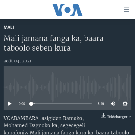
Liens
d'accessibilité
Menu
MALI
principal
TV
Mali jamana fanga ka, baara
Retour
RADIO
MALI KURA
à
taboolo seben kura
la
MALI
MALI KURA
navigation
août 03, 2021
ÉTATS-UNIS
TABALE
principale
Retour
AN BA FO!
à
Learning English
FARAFINA FOLI
la
No media source currently available
recherche
SUIVEZ-NOUS
0:00
3:49
Télécharger
VOABAMBARA lasigiden Bamako,
Mohamed Dagnoko ka, segesegeli
Langues
kunafoniw Mali jamana fanga kura ka, baara taboolo