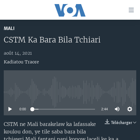
Liens
d'accessibilité
Menu
MALI
principal
TV
CSTM Ka Bara Bila Tchiari
Retour
RADIO
MALI KURA
à
la
août 14, 2021
MALI
MALI KURA
navigation
Kadiatou Traore
ÉTATS-UNIS
TABALE
principale
Retour
AN BA FO!
à
Learning English
FARAFINA FOLI
la
No media source currently available
recherche
SUIVEZ-NOUS
0:00
2:44
Télécharger
CSTM ne Mali barakelaw ka lafassake
Langues
koulou don, ye tile saba bara bila
tchiawri Mali fantani nani konow laceli ke ka a