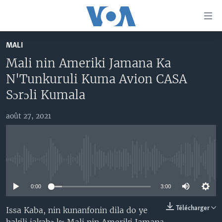
Liens
d'accessibilité
Menu
MALI
principal
TV
Mali nin Ameriki Jamana Ka
Retour
RADIO
MALI KURA
à
N'Tunkuruli Kuma Avion CASA
la
MALI
MALI KURA
Sɔrɔli Kumala
navigation
ÉTATS-UNIS
TABALE
principale
août 27, 2021
Retour
AN BA FO!
à
Learning English
FARAFINA FOLI
la
recherche
SUIVEZ-NOUS
No media source currently available
0:00
3:00
Langues
Télécharger
Issa Kaba, nin kunanfonin dila do ye