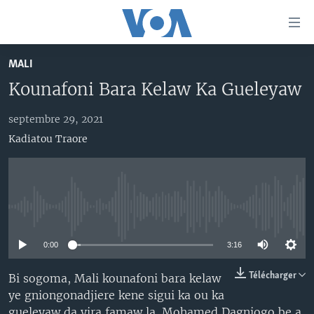
Liens
d'accessibilité
Menu
MALI
principal
TV
Kounafoni Bara Kelaw Ka Gueleyaw
Retour
RADIO
MALI KURA
à
la
septembre 29, 2021
MALI
MALI KURA
navigation
Kadiatou Traore
ÉTATS-UNIS
TABALE
principale
Retour
AN BA FO!
à
Learning English
FARAFINA FOLI
la
No media source currently available
recherche
SUIVEZ-NOUS
0:00
3:16
Télécharger
Bi sogoma, Mali kounafoni bara kelaw
Langues
ye gniongonadjiere kene sigui ka ou ka
gueleyaw da yira famaw la. Mohamed Dagniogo be a