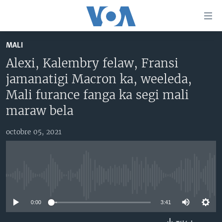
Liens
d'accessibilité
Menu
MALI
principal
TV
Alexi, Kalembry felaw, Fransi
Retour
RADIO
MALI KURA
à
jamanatigi Macron ka, weeleda,
la
MALI
MALI KURA
Mali furance fanga ka segi mali
navigation
ÉTATS-UNIS
TABALE
maraw bela
principale
Retour
AN BA FO!
à
octobre 05, 2021
Learning English
FARAFINA FOLI
la
recherche
SUIVEZ-NOUS
No media source currently available
0:00
3:41
Langues