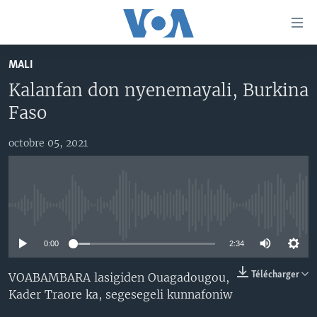
Liens
d'accessibilité
Menu
MALI
principal
TV
Kalanfan don nyenemayali, Burkina
Retour
RADIO
MALI KURA
à
Faso
la
MALI
MALI KURA
navigation
octobre 05, 2021
ÉTATS-UNIS
TABALE
principale
Retour
AN BA FO!
à
Learning English
FARAFINA FOLI
la
No media source currently available
recherche
SUIVEZ-NOUS
0:00
2:34
Télécharger
VOABAMBARA lasigiden Ouagadougou,
Kader Traore ka, segesegeli kunnafoniw
Langues