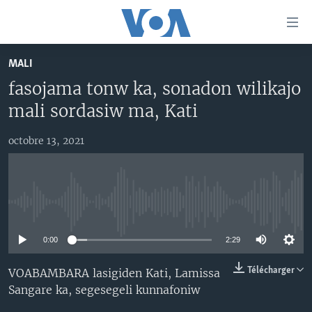
Liens
d'accessibilité
Menu
MALI
principal
TV
fasojama tonw ka, sonadon wilikajo
Retour
RADIO
MALI KURA
à
mali sordasiw ma, Kati
la
MALI
MALI KURA
navigation
octobre 13, 2021
ÉTATS-UNIS
TABALE
principale
Retour
AN BA FO!
à
Learning English
FARAFINA FOLI
la
No media source currently available
recherche
SUIVEZ-NOUS
0:00
2:29
Télécharger
VOABAMBARA lasigiden Kati, Lamissa
Sangare ka, segesegeli kunnafoniw
Langues