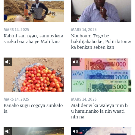
MARS 14, 2025
MARS 14, 2025
Kabini san 1990, sanubɔ kɛra
Nouhoum Togo be
sɔrɔko baaraba ye Mali kɔnɔ
hakilijakabo ke, Politikitonw
ka benkan seben kan
MARS 14, 2025
MARS 14, 2025
Banako sugu cogoya sunkalo
Malidenw ka waleya min bɛ
la
u haminanko la nin waati
nin na.