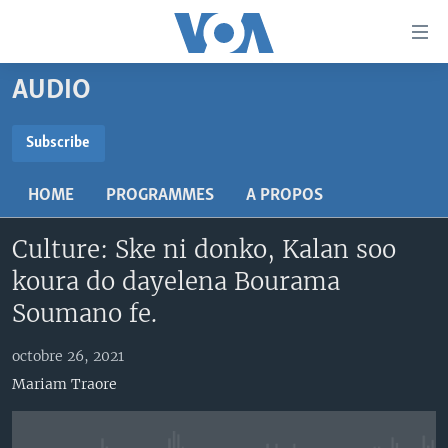
Liens
d'accessibilité
Menu
AUDIO
principal
TV
Retour
RADIO
MALI KURA
Subscribe
à
la
SUBSCRIBE
MALI
MALI KURA
navigation
HOME
PROGRAMMES
A PROPOS
ÉTATS-UNIS
TABALE
principale
S'abonner
Retour
Culture: Ske ni donko, Kalan soo
AN BA FO!
à
Learning English
koura do dayelena Bourama
FARAFINA FOLI
la
Soumano fe.
recherche
SUIVEZ-NOUS
octobre 26, 2021
Mariam Traore
Langues