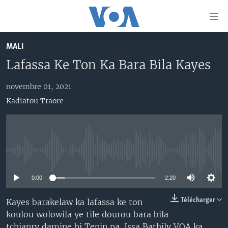
Liens
d'accessibilité
Menu
MALI
principal
TV
Lafassa Ke Ton Ka Bara Bila Kayes
Retour
RADIO
MALI KURA
à
la
novembre 01, 2021
MALI
MALI KURA
navigation
Kadiatou Traore
ÉTATS-UNIS
TABALE
principale
Retour
AN BA FO!
à
Learning English
FARAFINA FOLI
la
No media source currently available
recherche
SUIVEZ-NOUS
0:00
2:20
Télécharger
Kayes barakelaw ka lafassa ke ton
Langues
koulou wolowila ye tile dourou bara bila
tchianry damine bi Tenin na. Issa Bathily VOA ka