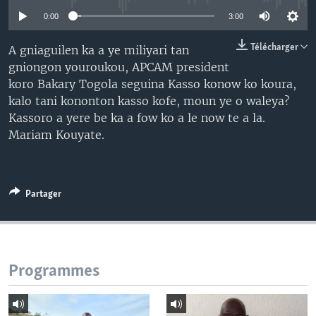
0:00
3:00
Télécharger
A gniaguilen ka a ye miliyari tan
gniongon youroukou, APCAM president
koro Bakary Togola seguina Kasso konow ko koura,
kalo tani kononton kasso kofe, moun ye o waleya?
Kassoro a yere be ka a fow ko a le now te a la.
Mariam Kouyate.
Partager
Programmes