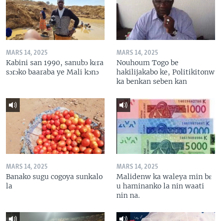
MARS 14, 2025
MARS 14, 2025
Kabini san 1990, sanubɔ kɛra
Nouhoum Togo be
sɔrɔko baaraba ye Mali kɔnɔ
hakilijakabo ke, Politikitonw
ka benkan seben kan
MARS 14, 2025
MARS 14, 2025
Banako sugu cogoya sunkalo
Malidenw ka waleya min bɛ
la
u haminanko la nin waati
nin na.