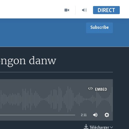
DIRECT
Subscribe
yongon danw
EMBED
able
2:11
Télécharger