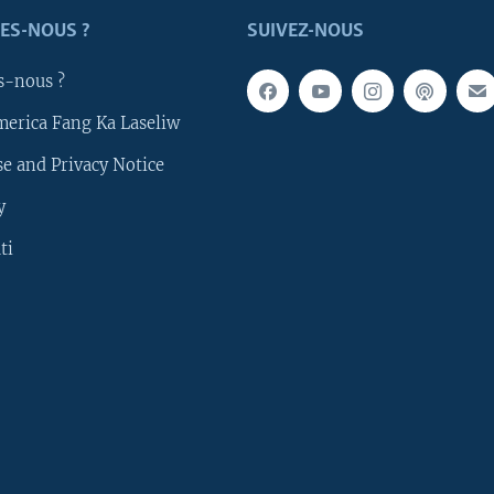
ES-NOUS ?
SUIVEZ-NOUS
s-nous ?
merica Fang Ka Laseliw
e and Privacy Notice
y
ti