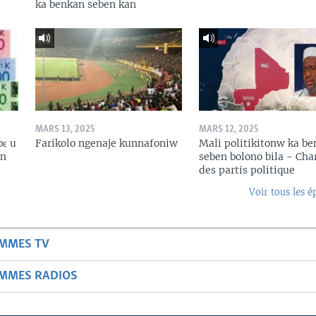
ka benkan seben kan
MARS 13, 2025
MARS 12, 2025
bɛ u
Farikolo ngenaje kunnafoniw
Mali politikitonw ka b
in
seben bolono bila - Cha
des partis politique
Voir tous les é
AMMES TV
AMMES RADIOS