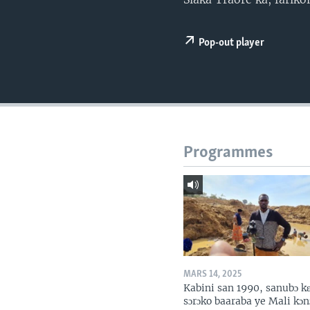
Pop-out player
Programmes
MARS 14, 2025
Kabini san 1990, sanubɔ k
sɔrɔko baaraba ye Mali kɔn