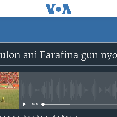
SUBSCRIBE
tulon ani Farafina gun n
S'abonner
No media source currently avail
0:00
kolo ngnanaje kunnafoniw kabo, Bamako