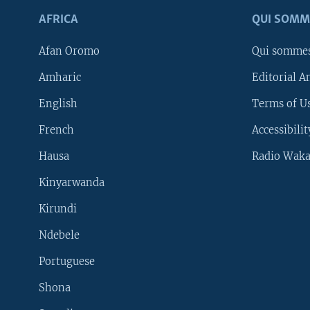
AFRICA
QUI SOMM
Afan Oromo
Qui somme
Amharic
Editorial A
English
Terms of Us
French
Accessibilit
Hausa
Radio Waka
Kinyarwanda
Kirundi
Ndebele
Portuguese
Shona
Learning English