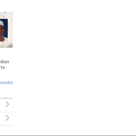
enkan
rte
pisodes