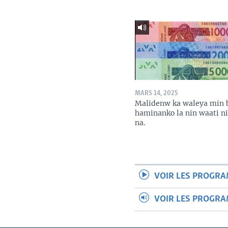
MARS 14, 2025
Malidenw ka waleya min 
haminanko la nin waati n
na.
VOIR LES PROGR
VOIR LES PROGR