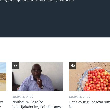
MARS 14, 2025
MARS 14, 2025
ɛra
Nouhoum Togo be
Banako sugu cogoya sun
ɔ
hakilijakabo ke, Politikitonw
la