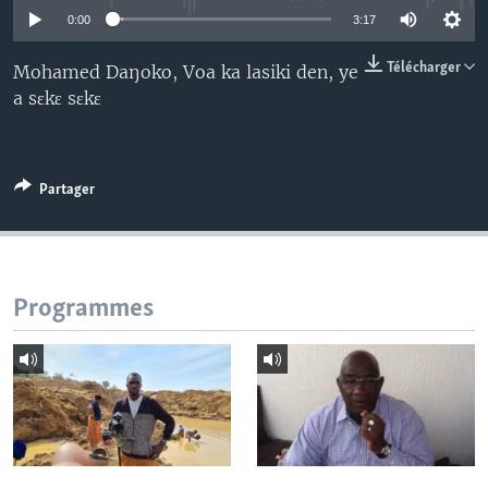
0:00
3:17
Télécharger
Mohamed Daŋoko, Voa ka lasiki den, ye
a sɛkɛ sɛkɛ
Partager
Programmes