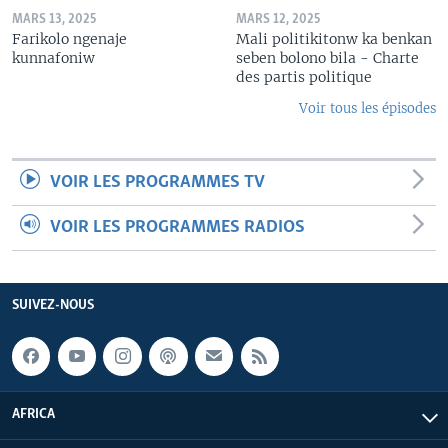
MARS 13, 2025
MARS 12, 2025
Farikolo ngenaje
Mali politikitonw ka benkan
kunnafoniw
seben bolono bila - Charte
des partis politique
Voir tous les épisodes
VOIR LES PROGRAMMES TV
VOIR LES PROGRAMMES RADIOS
SUIVEZ-NOUS
AFRICA