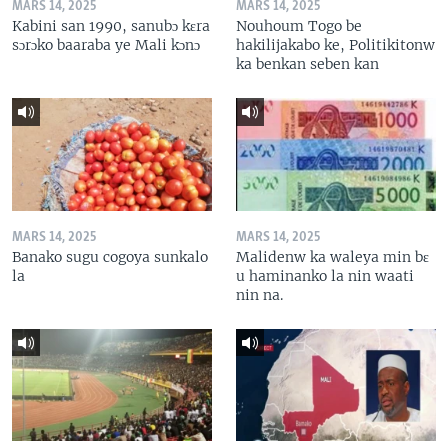
MARS 14, 2025
MARS 14, 2025
Kabini san 1990, sanubɔ kɛra
Nouhoum Togo be
sɔrɔko baaraba ye Mali kɔnɔ
hakilijakabo ke, Politikitonw
ka benkan seben kan
MARS 14, 2025
MARS 14, 2025
Banako sugu cogoya sunkalo
Malidenw ka waleya min bɛ
la
u haminanko la nin waati
nin na.