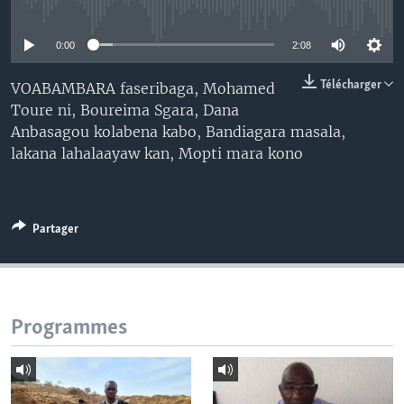
No media source currently available
0:00
2:08
Télécharger
VOABAMBARA faseribaga, Mohamed
Toure ni, Boureima Sgara, Dana
Anbasagou kolabena kabo, Bandiagara masala,
lakana lahalaayaw kan, Mopti mara kono
Partager
Programmes