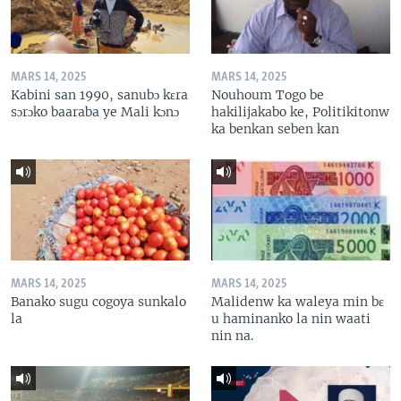
MARS 14, 2025
MARS 14, 2025
Kabini san 1990, sanubɔ kɛra
Nouhoum Togo be
sɔrɔko baaraba ye Mali kɔnɔ
hakilijakabo ke, Politikitonw
ka benkan seben kan
MARS 14, 2025
MARS 14, 2025
Banako sugu cogoya sunkalo
Malidenw ka waleya min bɛ
la
u haminanko la nin waati
nin na.