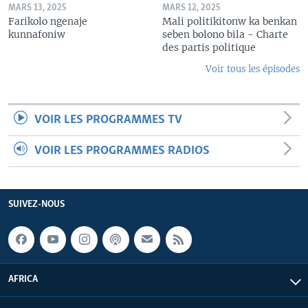
MARS 13, 2025
MARS 12, 2025
Farikolo ngenaje
Mali politikitonw ka benkan
kunnafoniw
seben bolono bila - Charte
des partis politique
Voir tous les épisodes
VOIR LES PROGRAMMES TV
VOIR LES PROGRAMMES RADIOS
SUIVEZ-NOUS
AFRICA