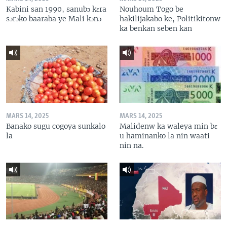
Kabini san 1990, sanubɔ kɛra
Nouhoum Togo be
sɔrɔko baaraba ye Mali kɔnɔ
hakilijakabo ke, Politikitonw
ka benkan seben kan
MARS 14, 2025
MARS 14, 2025
Banako sugu cogoya sunkalo
Malidenw ka waleya min bɛ
la
u haminanko la nin waati
nin na.