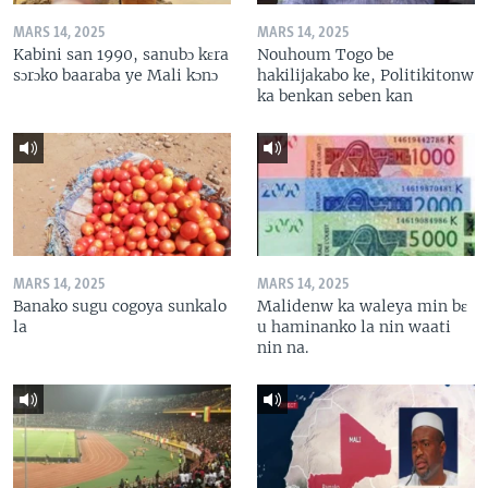
MARS 14, 2025
MARS 14, 2025
Kabini san 1990, sanubɔ kɛra
Nouhoum Togo be
sɔrɔko baaraba ye Mali kɔnɔ
hakilijakabo ke, Politikitonw
ka benkan seben kan
MARS 14, 2025
MARS 14, 2025
Banako sugu cogoya sunkalo
Malidenw ka waleya min bɛ
la
u haminanko la nin waati
nin na.