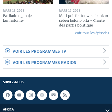
MARS 13, 2025
MARS 12, 2025
Farikolo ngenaje
Mali politikitonw ka benkan
kunnafoniw
seben bolono bila - Charte
des partis politique
Voir tous les épisodes
VOIR LES PROGRAMMES TV
VOIR LES PROGRAMMES RADIOS
SUIVEZ-NOUS
AFRICA