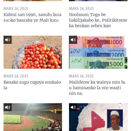
MARS 14, 2025
MARS 14, 2025
Kabini san 1990, sanubɔ kɛra
Nouhoum Togo be
sɔrɔko baaraba ye Mali kɔnɔ
hakilijakabo ke, Politikitonw
ka benkan seben kan
MARS 14, 2025
MARS 14, 2025
Banako sugu cogoya sunkalo
Malidenw ka waleya min bɛ
la
u haminanko la nin waati
nin na.