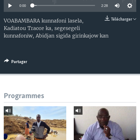
0:00
2:28
Télécharger
VOABAMBARA kunnafoni lasela,
Kadiatou Traore ka, segesegeli
kunnafoniw, Abidjan sigida girinkajow kan
Partager
Programmes