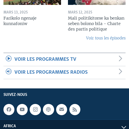
MARS 13, 2025
MARS 12, 2025
Farikolo ngenaje
Mali politikitonw ka benkan
kunnafoniw
seben bolono bila - Charte
des partis politique
Voir tous les épisodes
VOIR LES PROGRAMMES TV
VOIR LES PROGRAMMES RADIOS
SUIVEZ-NOUS
AFRICA