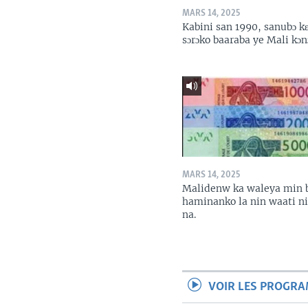
MARS 14, 2025
Kabini san 1990, sanubɔ k
sɔrɔko baaraba ye Mali kɔn
MARS 14, 2025
Malidenw ka waleya min 
haminanko la nin waati n
na.
VOIR LES PROGR