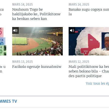
MARS 14, 2025
MARS 14, 2025
ɛra
Nouhoum Togo be
Banako sugu cogoya sun
ɔ
hakilijakabo ke, Politikitonw
la
ka benkan seben kan
MARS 13, 2025
MARS 12, 2025
bɛ u
Farikolo ngenaje kunnafoniw
Mali politikitonw ka b
in
seben bolono bila - Cha
des partis politique
Voir tous les é
AMMES TV