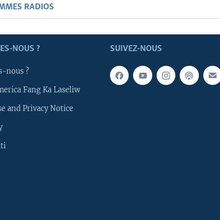
AMMES RADIOS
ES-NOUS ?
SUIVEZ-NOUS
s-nous ?
merica Fang Ka Laseliw
e and Privacy Notice
y
ti