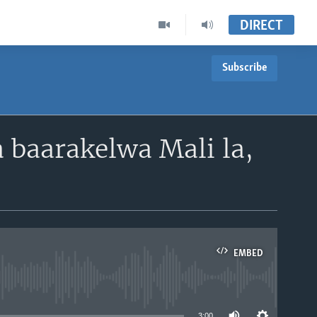
DIRECT
Subscribe
 baarakelwa Mali la,
EMBED
able
3:00