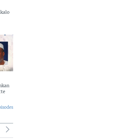
kalo
enkan
rte
pisodes