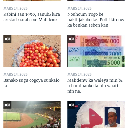
MARS 14, 2025
MARS 14, 2025
Kabini san 1990, sanubɔ kɛra
Nouhoum Togo be
sɔrɔko baaraba ye Mali kɔnɔ
hakilijakabo ke, Politikitonw
ka benkan seben kan
MARS 14, 2025
MARS 14, 2025
Banako sugu cogoya sunkalo
Malidenw ka waleya min bɛ
la
u haminanko la nin waati
nin na.