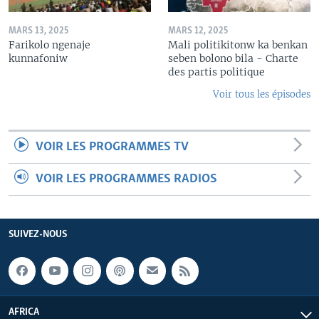
MARS 13, 2025
MARS 12, 2025
Farikolo ngenaje
Mali politikitonw ka benkan
kunnafoniw
seben bolono bila - Charte
des partis politique
Voir tous les épisodes
VOIR LES PROGRAMMES TV
VOIR LES PROGRAMMES RADIOS
SUIVEZ-NOUS
AFRICA