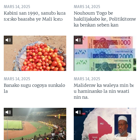
MARS 14, 2025
MARS 14, 2025
Kabini san 1990, sanubɔ kɛra
Nouhoum Togo be
sɔrɔko baaraba ye Mali kɔnɔ
hakilijakabo ke, Politikitonw
ka benkan seben kan
MARS 14, 2025
MARS 14, 2025
Banako sugu cogoya sunkalo
Malidenw ka waleya min bɛ
la
u haminanko la nin waati
nin na.