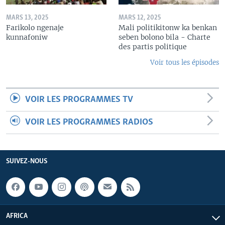
MARS 13, 2025
MARS 12, 2025
Farikolo ngenaje
Mali politikitonw ka benkan
kunnafoniw
seben bolono bila - Charte
des partis politique
Voir tous les épisodes
VOIR LES PROGRAMMES TV
VOIR LES PROGRAMMES RADIOS
SUIVEZ-NOUS
AFRICA