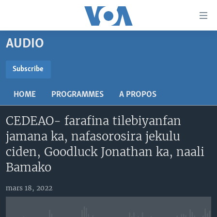
Liens
d'accessibilité
Menu
AUDIO
principal
TV
Retour
RADIO
MALI KURA
Subscribe
à
la
SUBSCRIBE
MALI
MALI KURA
navigation
HOME
PROGRAMMES
A PROPOS
ÉTATS-UNIS
TABALE
principale
S'abonner
Retour
CEDEAO- farafina tilebiyanfan
AN BA FO!
à
Learning English
jamana ka, nafasorosira jekulu
FARAFINA FOLI
la
ciden, Goodluck Jonathan ka, naali
recherche
SUIVEZ-NOUS
Bamako
mars 18, 2022
Langues