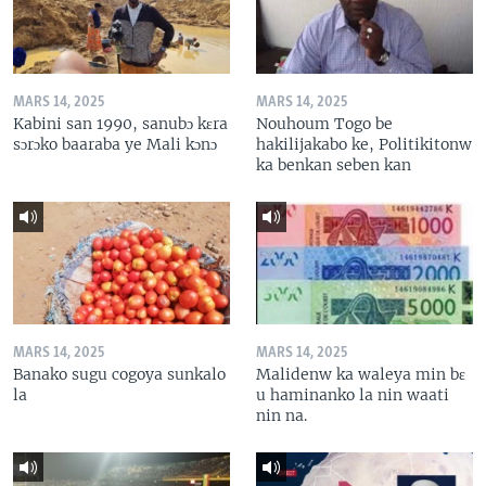
MARS 14, 2025
MARS 14, 2025
Kabini san 1990, sanubɔ kɛra
Nouhoum Togo be
sɔrɔko baaraba ye Mali kɔnɔ
hakilijakabo ke, Politikitonw
ka benkan seben kan
MARS 14, 2025
MARS 14, 2025
Banako sugu cogoya sunkalo
Malidenw ka waleya min bɛ
la
u haminanko la nin waati
nin na.