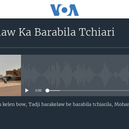
law Ka Barabila Tchiari
No media source currently avail
0:00
n kelen bow, Tadji barakelaw be barabila tchiarila, Mo