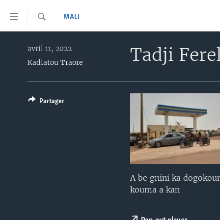
Liens
MALI
d'accessibilité
Recherche
Menu
TV
principal
Tadji Fere
avril 11, 2022
Retour
Kadiatou Traore
RADIO
MALI KURA
à
MALI
MALI KURA
la
navigation
ÉTATS-UNIS
TABALE
Partager
principale
AN BA FO!
Retour
à
FARAFINA FOLI
la
recherche
A be gnini ka dogokou
kouma a kan