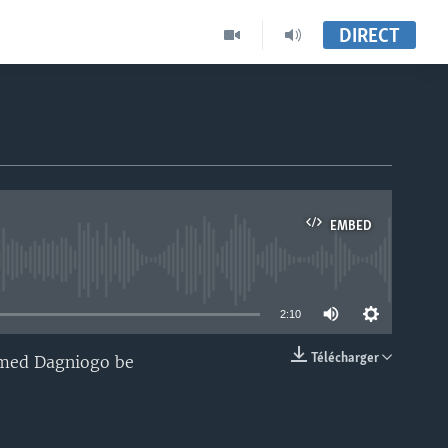
DIRECT
EMBED
able
2:10
Télécharger
hamed Dagniogo be
EMBED