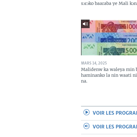
sɔrɔko baaraba ye Mali kɔn
MARS 14, 2025
Malidenw ka waleya min 
haminanko la nin waati n
na.
VOIR LES PROGR
VOIR LES PROGR