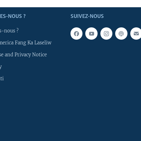
ES-NOUS ?
SUIVEZ-NOUS
s-nous ?
merica Fang Ka Laseliw
e and Privacy Notice
y
ti