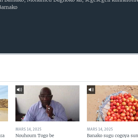
 Bamako
MARS 14, 2025
MARS 14, 2025
ɛra
Nouhoum Togo be
Banako sugu cogoya sun