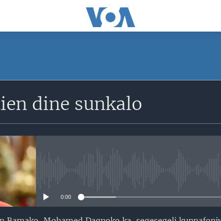
SUBSCRIBE
ien dine sunkalo
S'abonner
No media source currently avail
0:00
 Bamako, Mohamed Dagnoko ka, segesegeli kunnafoniw