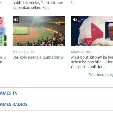
ɔ
hakilijakabo ke, Politikitonw
la
ka benkan seben kan
MARS 13, 2025
MARS 12, 2025
bɛ u
Farikolo ngenaje kunnafoniw
Mali politikitonw ka b
in
seben bolono bila - Cha
des partis politique
Voir tous les é
AMMES TV
AMMES RADIOS