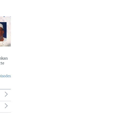
enkan
rte
pisodes