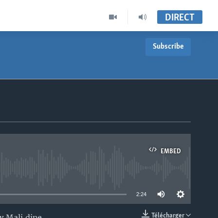
DIRECT
Subscribe
EMBED
able
2:24
Télécharger
 Mali dine