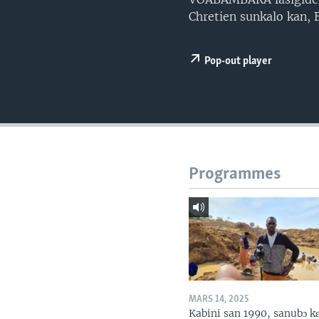
Chretien sunkalo kan,
Pop-out player
Programmes
MARS 14, 2025
Kabini san 1990, sanubɔ k