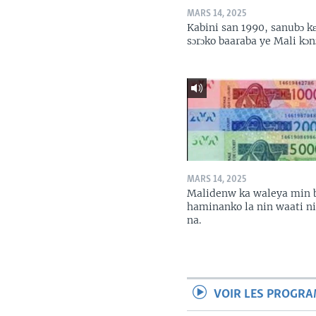
MARS 14, 2025
Kabini san 1990, sanubɔ k
sɔrɔko baaraba ye Mali kɔn
MARS 14, 2025
Malidenw ka waleya min 
haminanko la nin waati n
na.
VOIR LES PROGR