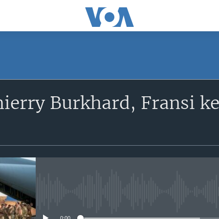
SUBSCRIBE
ierry Burkhard, Fransi ke
S'abonner
No media source currently avail
0:00