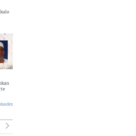
kalo
enkan
rte
pisodes