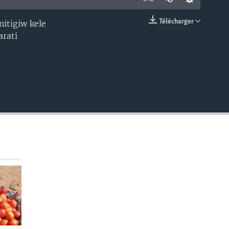
Télécharger
itigiw kele
EMBED
arati