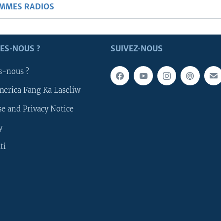
AMMES RADIOS
ES-NOUS ?
SUIVEZ-NOUS
s-nous ?
merica Fang Ka Laseliw
e and Privacy Notice
y
ti