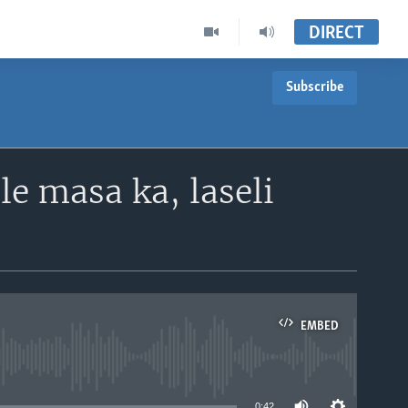
DIRECT
Subscribe
le masa ka, laseli
EMBED
able
0:42