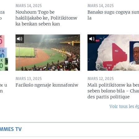
MARS 14, 2025
MARS 14, 2025
ɛra
Nouhoum Togo be
Banako sugu cogoya sun
ɔ
hakilijakabo ke, Politikitonw
la
ka benkan seben kan
MARS 13, 2025
MARS 12, 2025
bɛ u
Farikolo ngenaje kunnafoniw
Mali politikitonw ka b
in
seben bolono bila - Cha
des partis politique
Voir tous les é
AMMES TV