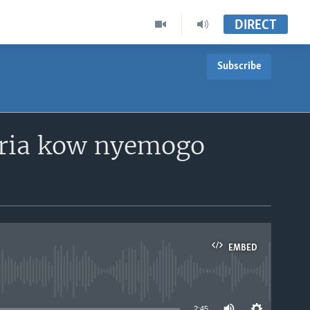
DIRECT
Subscribe
aria kow nyemogo
EMBED
able
2:45