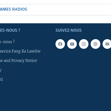
AMMES RADIOS
ES-NOUS ?
SUIVEZ-NOUS
s-nous ?
merica Fang Ka Laseliw
e and Privacy Notice
y
ti