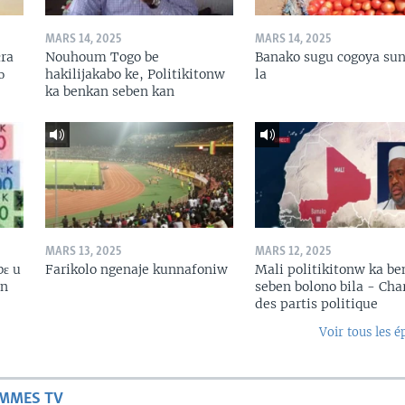
MARS 14, 2025
MARS 14, 2025
ɛra
Nouhoum Togo be
Banako sugu cogoya sun
ɔ
hakilijakabo ke, Politikitonw
la
ka benkan seben kan
MARS 13, 2025
MARS 12, 2025
bɛ u
Farikolo ngenaje kunnafoniw
Mali politikitonw ka b
in
seben bolono bila - Cha
des partis politique
Voir tous les é
AMMES TV