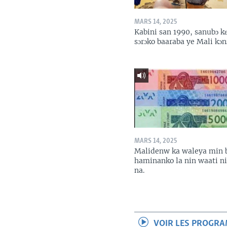
MARS 14, 2025
Kabini san 1990, sanubɔ k
sɔrɔko baaraba ye Mali kɔn
MARS 14, 2025
Malidenw ka waleya min 
haminanko la nin waati n
na.
VOIR LES PROGR