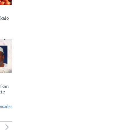
kalo
enkan
rte
pisodes