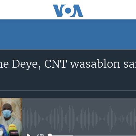
SUBSCRIBE
e Deye, CNT wasablon s
S'abonner
No media source currently avail
0:00