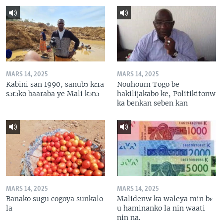
MARS 14, 2025
MARS 14, 2025
Kabini san 1990, sanubɔ kɛra
Nouhoum Togo be
sɔrɔko baaraba ye Mali kɔnɔ
hakilijakabo ke, Politikitonw
ka benkan seben kan
MARS 14, 2025
MARS 14, 2025
Banako sugu cogoya sunkalo
Malidenw ka waleya min bɛ
la
u haminanko la nin waati
nin na.