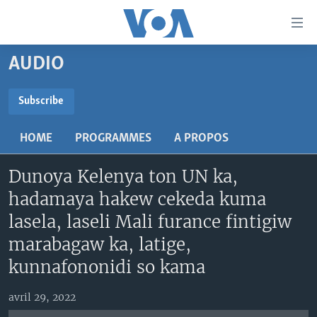
Liens
d'accessibilité
Menu
AUDIO
principal
TV
Retour
RADIO
MALI KURA
Subscribe
à
la
SUBSCRIBE
MALI
MALI KURA
navigation
HOME
PROGRAMMES
A PROPOS
ÉTATS-UNIS
TABALE
principale
S'abonner
Retour
Dunoya Kelenya ton UN ka,
AN BA FO!
à
Learning English
hadamaya hakew cekeda kuma
FARAFINA FOLI
la
lasela, laseli Mali furance fintigiw
recherche
SUIVEZ-NOUS
marabagaw ka, latige,
kunnafononidi so kama
Langues
avril 29, 2022