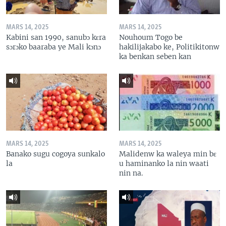
MARS 14, 2025
MARS 14, 2025
Kabini san 1990, sanubɔ kɛra
Nouhoum Togo be
sɔrɔko baaraba ye Mali kɔnɔ
hakilijakabo ke, Politikitonw
ka benkan seben kan
MARS 14, 2025
MARS 14, 2025
Banako sugu cogoya sunkalo
Malidenw ka waleya min bɛ
la
u haminanko la nin waati
nin na.