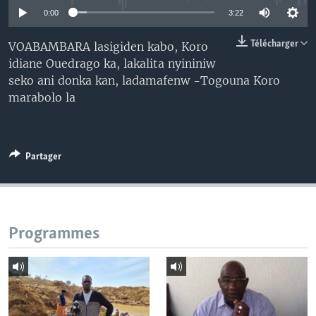
0:00
3:22
Télécharger
VOABAMBARA lasigiden kabo, Koro
idiane Ouedrago ka, lakalita nyininiw
seko ani donka kan, ladamafenw -Togouna Koro
marabolo la
Partager
Programmes