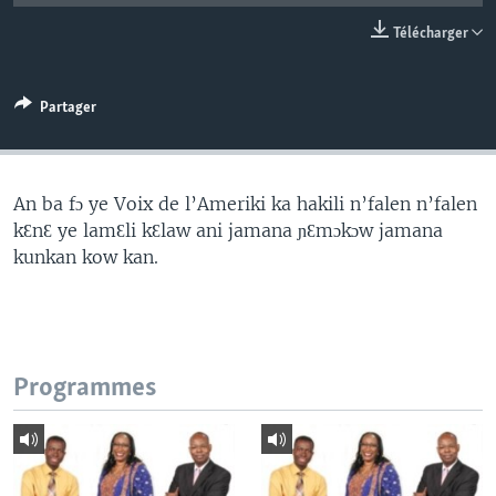
Télécharger
Partager
An ba fɔ ye Voix de l’Ameriki ka hakili n’falen n’falen
kƐnƐ ye lamƐli kƐlaw ani jamana ɲƐmɔkɔw jamana
kunkan kow kan.
Programmes