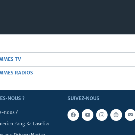
AMMES TV
AMMES RADIOS
ES-NOUS ?
SUIVEZ-NOUS
s-nous ?
merica Fang Ka Laseliw