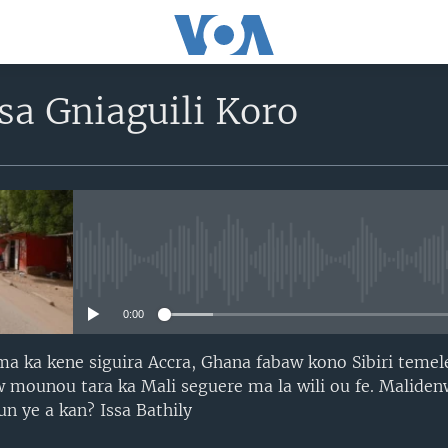
sa Gniaguili Koro
No media source currently avail
0:00
 ka kene siguira Accra, Ghana fabaw kono Sibiri teme
aw mounou tara ka Mali seguere ma la wili ou fe. Malid
n ye a kan? Issa Bathily