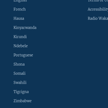
English
Terms of Us
French
Accessibilit
Hausa
Radio Waka
Kinyarwanda
Kirundi
Ndebele
Portuguese
Shona
Learning English
Somali
SUIVEZ-NOUS
Swahili
Tigrigna
Zimbabwe
Langues