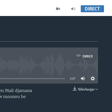
DIRECT
EMBED
able
2:27
Télécharger
len Mali djamana
EMBED
enw mounou be