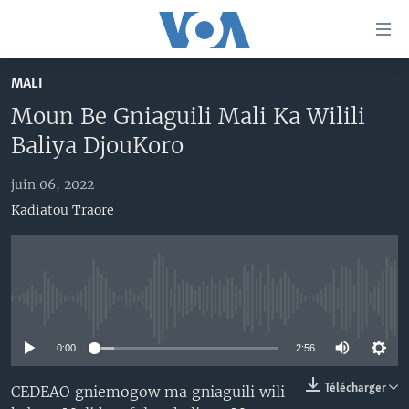
Liens
d'accessibilité
Menu
MALI
principal
TV
Moun Be Gniaguili Mali Ka Wilili
Retour
RADIO
MALI KURA
à
Baliya DjouKoro
la
MALI
MALI KURA
navigation
juin 06, 2022
ÉTATS-UNIS
TABALE
principale
Kadiatou Traore
Retour
AN BA FO!
à
Learning English
FARAFINA FOLI
la
recherche
SUIVEZ-NOUS
No media source currently available
0:00
2:56
Langues
Télécharger
CEDEAO gniemogow ma gniaguili wili