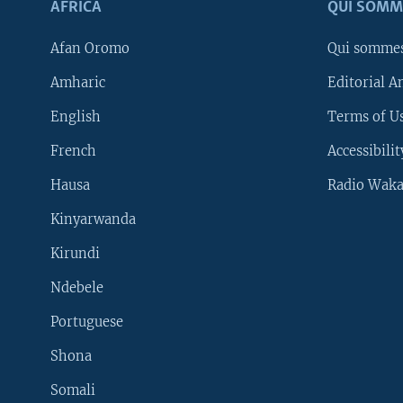
AFRICA
QUI SOMM
Afan Oromo
Qui somme
Amharic
Editorial A
English
Terms of Us
French
Accessibilit
Hausa
Radio Waka
Kinyarwanda
Kirundi
Ndebele
Portuguese
Shona
Learning English
Somali