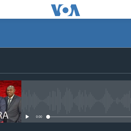
SUBSCRIBE
S'abonner
No media source currently avail
0:00