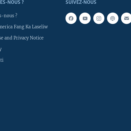
ES-NOUS ?
SUIVEZ-NOUS
s-nous ?
merica Fang Ka Laseliw
e and Privacy Notice
y
ti