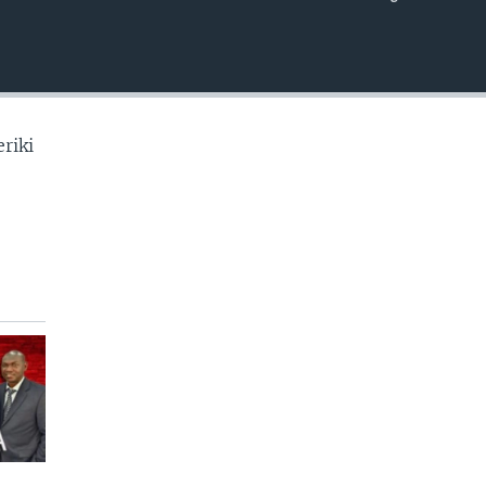
EMBED
riki