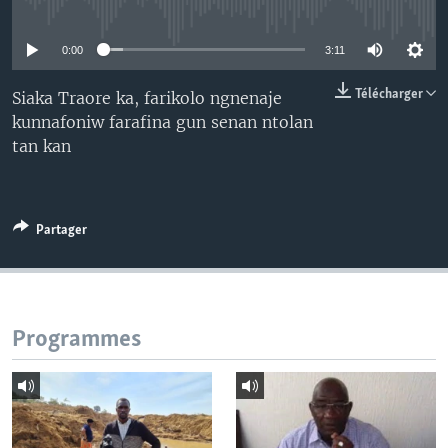
No media source currently available
0:00
3:11
Télécharger
Siaka Traore ka, farikolo ngnenaje
kunnafoniw farafina gun senan ntolan
tan kan
Partager
Programmes