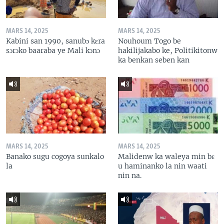
MARS 14, 2025
MARS 14, 2025
Kabini san 1990, sanubɔ kɛra
Nouhoum Togo be
sɔrɔko baaraba ye Mali kɔnɔ
hakilijakabo ke, Politikitonw
ka benkan seben kan
MARS 14, 2025
MARS 14, 2025
Banako sugu cogoya sunkalo
Malidenw ka waleya min bɛ
la
u haminanko la nin waati
nin na.