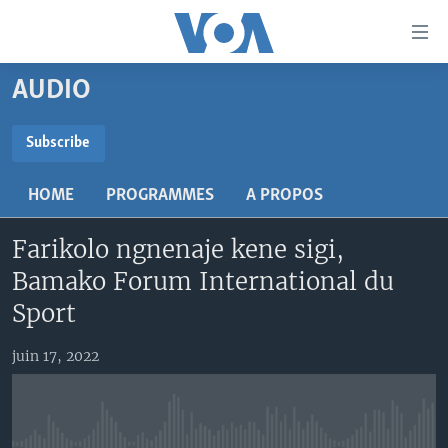
Liens
d'accessibilité
Menu
AUDIO
principal
TV
Retour
RADIO
MALI KURA
Subscribe
à
la
SUBSCRIBE
MALI
MALI KURA
navigation
HOME
PROGRAMMES
A PROPOS
ÉTATS-UNIS
TABALE
principale
S'abonner
Retour
Farikolo ngnenaje kene sigi,
AN BA FO!
à
Learning English
Bamako Forum International du
FARAFINA FOLI
la
Sport
recherche
SUIVEZ-NOUS
juin 17, 2022
Langues